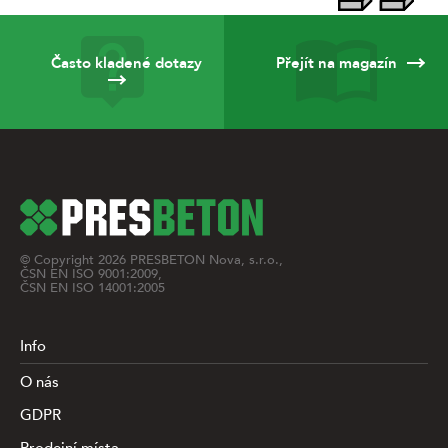
Často kladené dotazy
Přejít na magazín
© Copyright
2026
PRESBETON Nova, s.r.o.,
ČSN EN ISO 9001:2009,
ČSN EN ISO 14001:2005
Info
O nás
GDPR