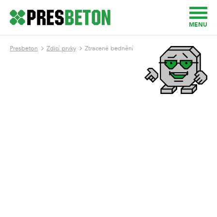
MENU
Presbeton
Zdicí prvky
Ztracené bednění