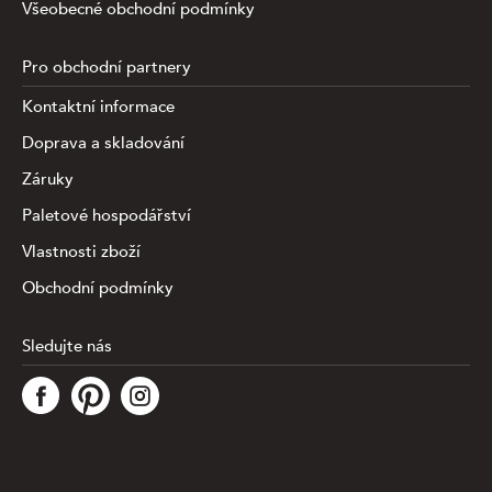
Všeobecné obchodní podmínky
Pro obchodní partnery
Kontaktní informace
Doprava a skladování
Záruky
Paletové hospodářství
Vlastnosti zboží
Obchodní podmínky
Sledujte nás
Tato stránka využívá soubory cookies ke shromažďování a
analýze informací o výkonu a používání webu, zajištění
fungování funkcí ze sociálních médií a ke zlepšení a
přizpůsobení obsahu a reklam. Chcete-li blíže
specifiikovat, které typy souborů máme zpracovávat,
klikněte prosím na odkaz níže. Detailní informace o tom,