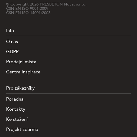
© Copyright
2026
PRESBETON Nova, s.r.o.,
ČSN EN ISO 9001:2009,
ČSN EN ISO 14001:2005
Info
O nás
GDPR
Prodejní místa
Centra inspirace
Pro zákazníky
Poradna
Kontakty
Ke stažení
Projekt zdarma