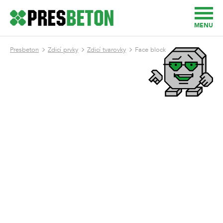
MENU
Presbeton
Zdicí prvky
Zdicí tvarovky
Face block