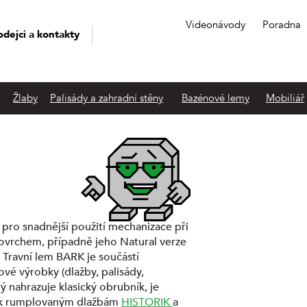
Videonávody
Poradna
odejci a kontakty
Žlaby
Palisády a zahradní stěny
Bazénové lemy
Mobiliář
a pro snadnější použití mechanizace při
povrchem, případně jeho Natural verze
. Travní lem BARK je součástí
ové výrobky (dlažby, palisády,
ý nahrazuje klasický obrubník, je
í k rumplovaným dlažbám
HISTORIK
a