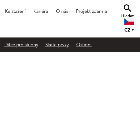
Ke stažení
Kariéra
O nás
Projekt zdarma
Hledat
CZ
Dílce pro studny
Skate prvky
Ostatní