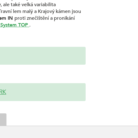
 ale také velká variabilita
Travní lem malý a Krajový kámen jsou
tem IN
proti znečištění a pronikání
 System TOP
.
ARK