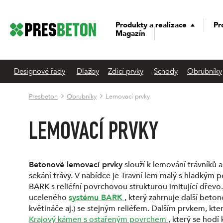
Produkty a realizace
Pr
Magazín
Designové řady
Dlažby
Zdicí prvky
Schody
Obrubníky
Presbeton
Obrubníky
Lemovací prvky
LEMOVACÍ PRVKY
Betonové lemovací prvky
slouží k lemování trávníků 
sekání trávy. V nabídce je Travní lem malý s hladkým 
BARK s reliéfní povrchovou strukturou imitující dřevo
uceleného
systému BARK
, který zahrnuje další beton
květináče aj.) se stejným reliéfem. Dalším prvkem, kter
Krajový kámen s ostařeným povrchem
, který se hod