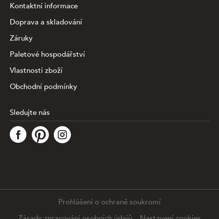
Kontaktní informace
Doprava a skladování
Záruky
Paletové hospodářství
Vlastnosti zboží
Obchodní podmínky
Sledujte nás
Tato stránka využívá soubory cookies ke shromažďování a
analýze informací o výkonu a používání webu, zajištění
fungování funkcí ze sociálních médií a ke zlepšení a
přizpůsobení obsahu a reklam. Chcete-li blíže
specifiikovat, které typy souborů máme zpracovávat,
klikněte prosím na odkaz níže. Detailní informace o tom,
jak zpracováváme Vaše údaje, najdete na stránce
.
Prohlášení o ochraně soukromí
Podrobné nastavení
Souhlasím se všemi cookies
Zásady zpracování osobních údajů
Nastavení cookies