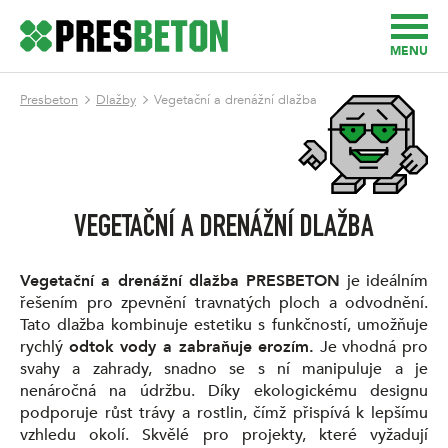
MENU
Presbeton
Dlažby
Vegetační a drenážní dlažba
VEGETAČNÍ A DRENÁŽNÍ DLAŽBA
Vegetační a drenážní dlažba PRESBETON
je ideálním
řešením pro zpevnění travnatých ploch a odvodnění.
Tato dlažba kombinuje estetiku s funkčností, umožňuje
rychlý
odtok vody a zabraňuje erozím.
Je vhodná pro
svahy a zahrady, snadno se s ní manipuluje a je
nenáročná na údržbu. Díky ekologickému designu
podporuje růst trávy a rostlin, čímž přispívá k lepšímu
vzhledu okolí. Skvělé pro projekty, které vyžadují