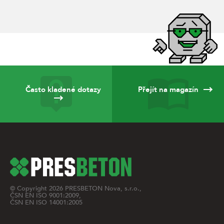
Často kladené dotazy
Přejít na magazín
© Copyright
2026
PRESBETON Nova, s.r.o.,
ČSN EN ISO 9001:2009,
ČSN EN ISO 14001:2005