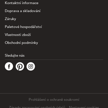
Kontaktní informace
Doprava a skladování
Záruky
Paletové hospodářství
Vlastnosti zboží
Obchodní podmínky
Sledujte nás
Tato stránka využívá soubory cookies ke shromažďování a
analýze informací o výkonu a používání webu, zajištění
fungování funkcí ze sociálních médií a ke zlepšení a
přizpůsobení obsahu a reklam. Chcete-li blíže
specifiikovat, které typy souborů máme zpracovávat,
klikněte prosím na odkaz níže. Detailní informace o tom,
jak zpracováváme Vaše údaje, najdete na stránce
.
Prohlášení o ochraně soukromí
Podrobné nastavení
Souhlasím se všemi cookies
Zásady zpracování osobních údajů
Nastavení cookies