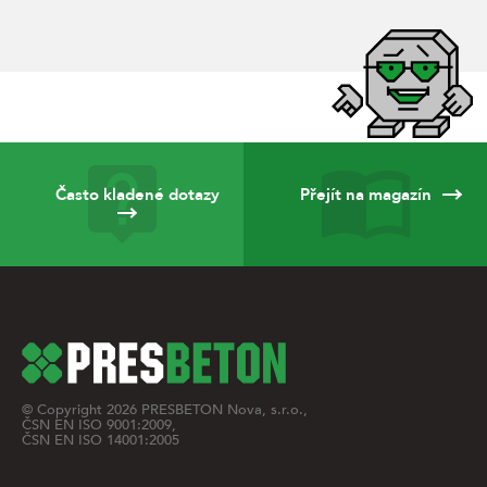
Často kladené dotazy
Přejít na magazín
© Copyright
2026
PRESBETON Nova, s.r.o.,
ČSN EN ISO 9001:2009,
ČSN EN ISO 14001:2005