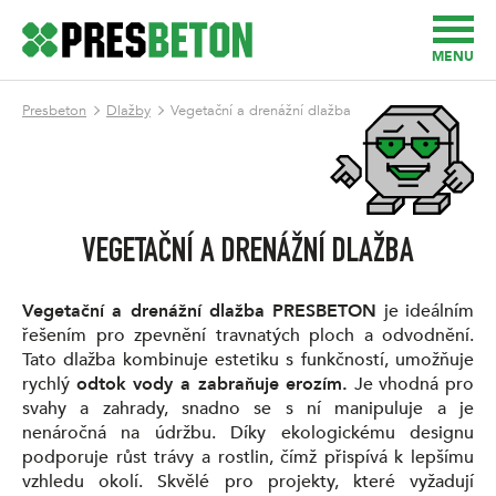
MENU
Presbeton
Dlažby
Vegetační a drenážní dlažba
VEGETAČNÍ A DRENÁŽNÍ DLAŽBA
Vegetační a drenážní dlažba PRESBETON
je ideálním
řešením pro zpevnění travnatých ploch a odvodnění.
Tato dlažba kombinuje estetiku s funkčností, umožňuje
rychlý
odtok vody a zabraňuje erozím.
Je vhodná pro
svahy a zahrady, snadno se s ní manipuluje a je
nenáročná na údržbu. Díky ekologickému designu
podporuje růst trávy a rostlin, čímž přispívá k lepšímu
vzhledu okolí. Skvělé pro projekty, které vyžadují