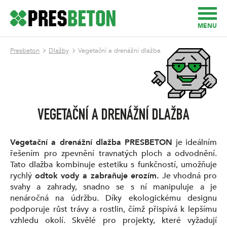
MENU
Presbeton
Dlažby
Vegetační a drenážní dlažba
VEGETAČNÍ A DRENÁŽNÍ DLAŽBA
Vegetační a drenážní dlažba PRESBETON
je ideálním
řešením pro zpevnění travnatých ploch a odvodnění.
Tato dlažba kombinuje estetiku s funkčností, umožňuje
rychlý
odtok vody a zabraňuje erozím.
Je vhodná pro
svahy a zahrady, snadno se s ní manipuluje a je
nenáročná na údržbu. Díky ekologickému designu
podporuje růst trávy a rostlin, čímž přispívá k lepšímu
vzhledu okolí. Skvělé pro projekty, které vyžadují