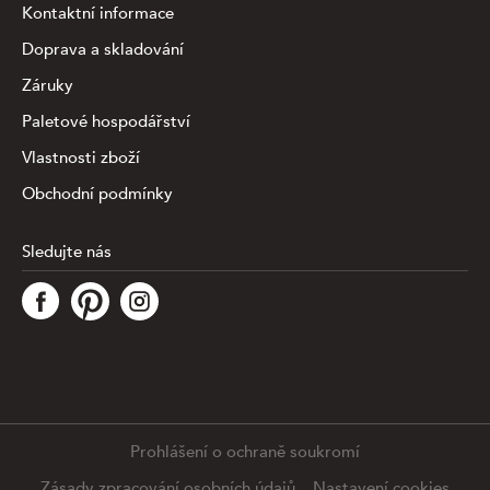
Kontaktní informace
Doprava a skladování
Záruky
Paletové hospodářství
Vlastnosti zboží
Obchodní podmínky
Sledujte nás
Tato stránka využívá soubory cookies ke shromažďování a
analýze informací o výkonu a používání webu, zajištění
fungování funkcí ze sociálních médií a ke zlepšení a
přizpůsobení obsahu a reklam. Chcete-li blíže
specifiikovat, které typy souborů máme zpracovávat,
klikněte prosím na odkaz níže. Detailní informace o tom,
jak zpracováváme Vaše údaje, najdete na stránce
.
Prohlášení o ochraně soukromí
Podrobné nastavení
Souhlasím se všemi cookies
Zásady zpracování osobních údajů
Nastavení cookies