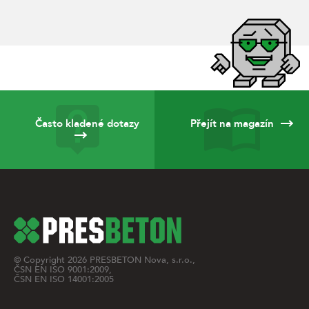
Často kladené dotazy
Přejít na magazín
© Copyright
2026
PRESBETON Nova, s.r.o.,
ČSN EN ISO 9001:2009,
ČSN EN ISO 14001:2005