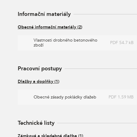
Informační materiály
Obecné informační materiály
(
2
)
Vlastnosti drobného betonového
PDF 54.7 kB
zboží
Pracovní postupy
Dlažby a doplňky
(
1
)
Obecné zásady pokládky dlažeb
PDF 1.59 MB
Technické listy
Zámková a skladebná dlažba
(
1
)