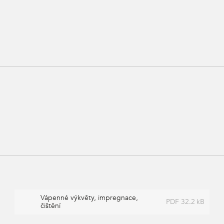
Vápenné výkvěty, impregnace,
PDF 32.2 kB
čištění