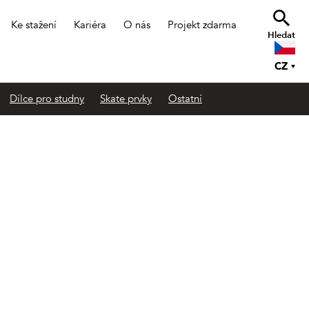
Ke stažení
Kariéra
O nás
Projekt zdarma
Hledat
CZ
Dílce pro studny
Skate prvky
Ostatní