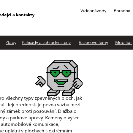
Videonávody
Poradna
odejci a kontakty
Žlaby
Palisády a zahradní stěny
Bazénové lemy
Mobiliář
ro všechny typy zpevněných ploch, jak
mů. Její předností je pevná vazba mezi
vný zámek proti posouvání. Dlažba o
ady a parkové úpravy. Kameny o výšce
ad automobilové komunikace,
 se uplatní v plochách s extrémním