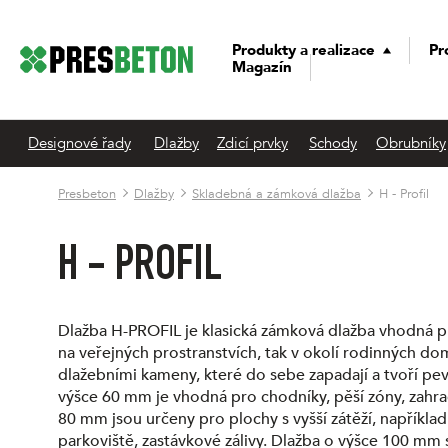
Produkty a realizace
Pr
Magazín
Designové řady
Dlažby
Zdicí prvky
Schody
Obrubníky
Presbeton
Dlažby
Skladebná a zámková dlažba
H - Profil
H - PROFIL
Dlažba H-PROFIL je klasická zámková dlažba vhodná p
na veřejných prostranstvích, tak v okolí rodinných do
dlažebními kameny, které do sebe zapadají a tvoří pe
výšce 60 mm je vhodná pro chodníky, pěší zóny, zahr
80 mm jsou určeny pro plochy s vyšší zátěží, napříkl
parkoviště, zastávkové zálivy. Dlažba o výšce 100 mm