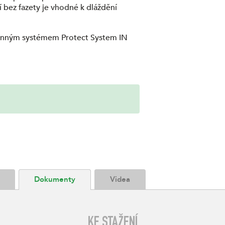
í bez fazety je vhodné k dláždění
ranným systémem Protect System IN
Dokumenty
Videa
KE STAŽENÍ