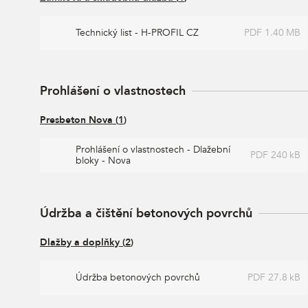
Technický list - H-PROFIL CZ
PDF 1.40 MB
Prohlášení o vlastnostech
Presbeton Nova
(
1
)
Prohlášení o vlastnostech - Dlažební
PDF 240 kB
bloky - Nova
Údržba a čištění betonových povrchů
Dlažby a doplňky
(
2
)
Údržba betonových povrchů
PDF 27.8 kB