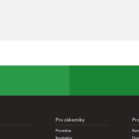
Pro zákazníky
Pro
Poradna
Kon
nalýze informací
Kontakty
Dop