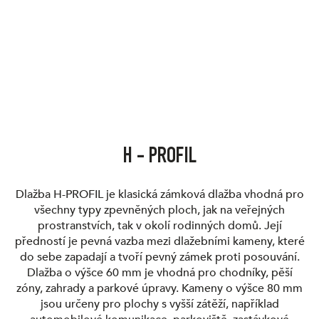
H - PROFIL
Dlažba H-PROFIL je klasická zámková dlažba vhodná pro
všechny typy zpevněných ploch, jak na veřejných
prostranstvích, tak v okolí rodinných domů. Její
předností je pevná vazba mezi dlažebními kameny, které
do sebe zapadají a tvoří pevný zámek proti posouvání.
Dlažba o výšce 60 mm je vhodná pro chodníky, pěší
zóny, zahrady a parkové úpravy. Kameny o výšce 80 mm
jsou určeny pro plochy s vyšší zátěží, například