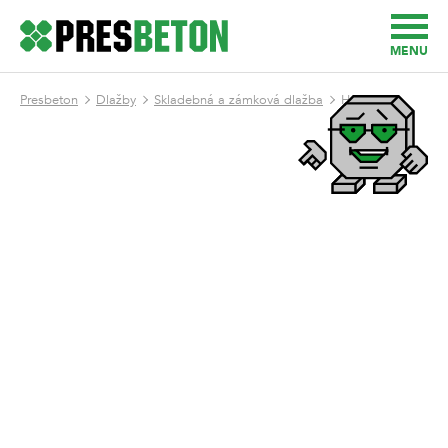
MENU
Presbeton
Dlažby
Skladebná a zámková dlažba
H - Profil