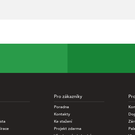
Pro zákazníky
Pro
Poradna
Kon
nalýze informací
Kontakty
Dop
ciálních médií a
sta
Ke stažení
Zár
specifiikovat,
odkaz níže.
irace
Projekt zdarma
Pal