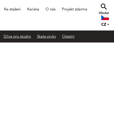
Ke stažení
Kariéra
O nás
Projekt zdarma
Hledat
CZ
Dílce pro studny
Skate prvky
Ostatní