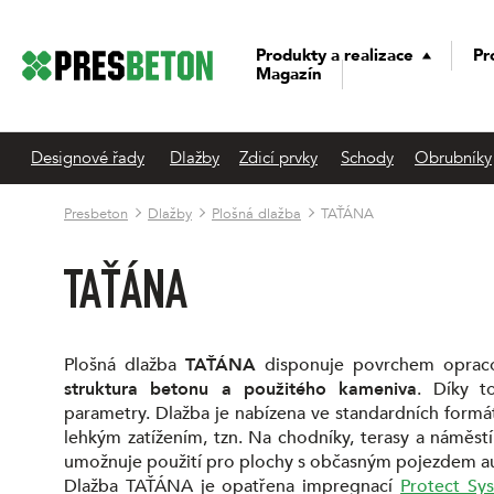
Produkty a realizace
Pr
Magazín
Designové řady
Dlažby
Zdicí prvky
Schody
Obrubníky
Presbeton
Dlažby
Plošná dlažba
TAŤÁNA
TAŤÁNA
Plošná dlažba
TAŤÁNA
disponuje povrchem oprac
struktura betonu a použitého kameniva
. Díky t
parametry. Dlažba je nabízena ve standardních form
lehkým zatížením, tzn. Na chodníky, terasy a náměs
umožnuje použití pro plochy s občasným pojezdem au
Dlažba TAŤÁNA je opatřena impregnací
Protect Sy