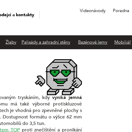
Videonávody
Poradna
odejci a kontakty
Žlaby
Palisády a zahradní stěny
Bazénové lemy
Mobiliář
ovaným tryskáním, kdy
vyniká jemná
omu má také výborné protiskluzové
átech je vhodná pro zpevněné plochy s
tí. Dostupnost formátu o výšce 62 mm
tomobilů do 3,5 tun.
stem TOP
proti znečištění a pronikání