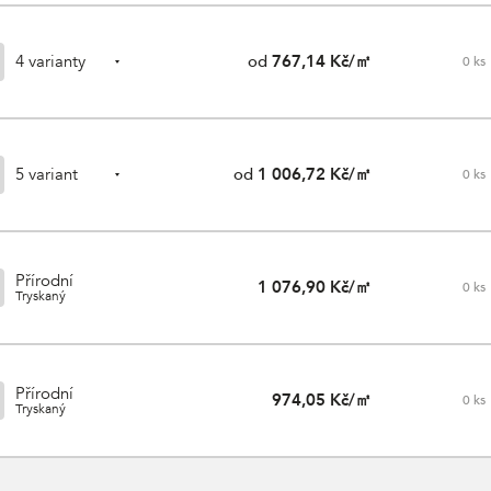
4 varianty
od
767,14 Kč/㎡
0
ks
5 variant
od
1 006,72 Kč/㎡
0
ks
Přírodní
1 076,90 Kč/㎡
0
ks
Tryskaný
Přírodní
974,05 Kč/㎡
0
ks
Tryskaný