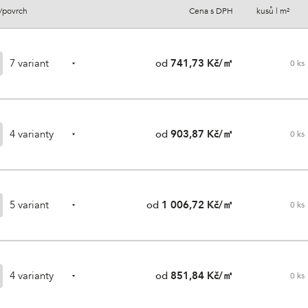
/povrch
Cena s DPH
kusů | m²
7 variant
od
741,73 Kč/㎡
0
ks
4 varianty
od
903,87 Kč/㎡
0
ks
5 variant
od
1 006,72 Kč/㎡
0
ks
4 varianty
od
851,84 Kč/㎡
0
ks