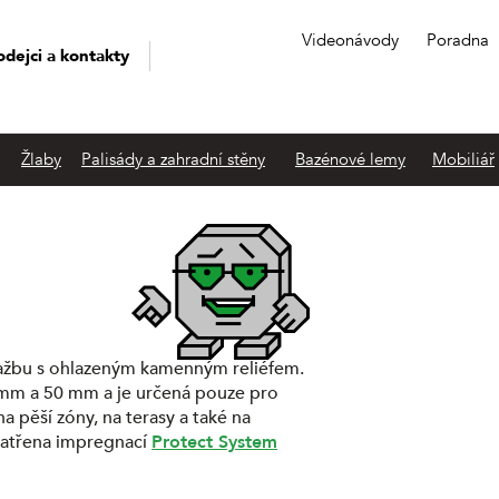
Videonávody
Poradna
odejci a kontakty
Žlaby
Palisády a zahradní stěny
Bazénové lemy
Mobiliář
ažbu s ohlazeným kamenným reliéfem.
5 mm a 50 mm a je určená pouze pro
a pěší zóny, na terasy a také na
patřena impregnací
Protect System