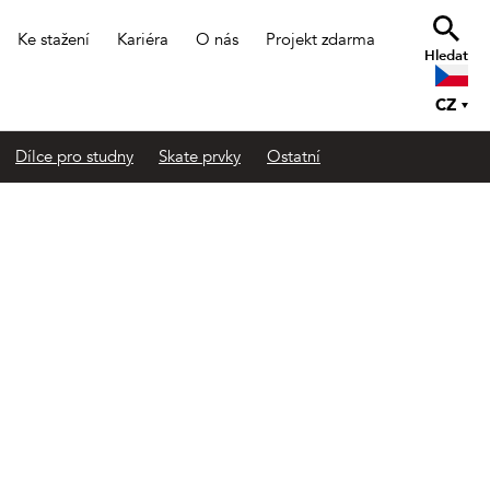
Ke stažení
Kariéra
O nás
Projekt zdarma
Hledat
CZ
Dílce pro studny
Skate prvky
Ostatní