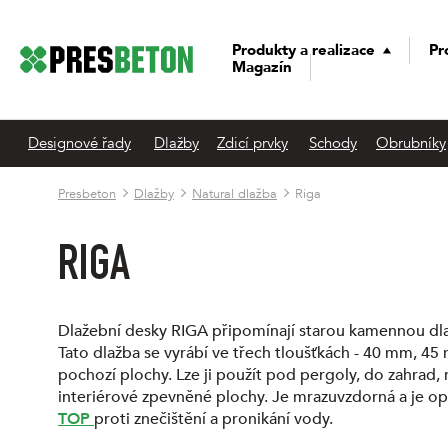
Produkty a realizace
Pr
Magazín
Designové řady
Dlažby
Zdicí prvky
Schody
Obrubníky
Presbeton
Dlažby
Natural dlažba
Riga
RIGA
Dlažební desky RIGA připomínají starou kamennou dl
Tato dlažba se vyrábí ve třech tloušťkách - 40 mm, 4
pochozí plochy. Lze ji použít pod pergoly, do zahrad, n
interiérové zpevněné plochy. Je mrazuvzdorná a je o
TOP
proti znečištění a pronikání vody.