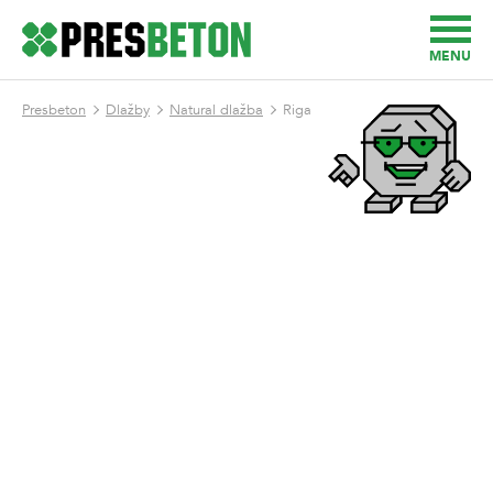
MENU
Presbeton
Dlažby
Natural dlažba
Riga