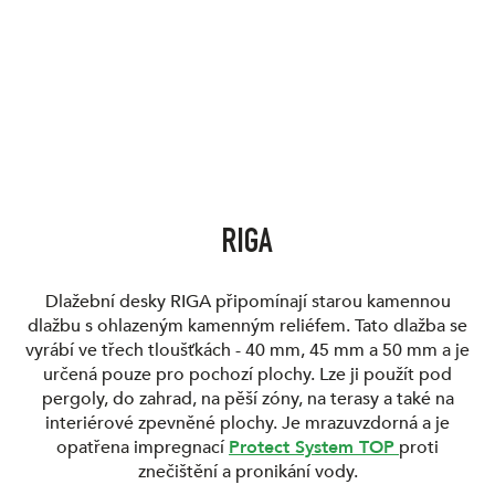
RIGA
Dlažební desky RIGA připomínají starou kamennou
dlažbu s ohlazeným kamenným reliéfem. Tato dlažba se
vyrábí ve třech tloušťkách - 40 mm, 45 mm a 50 mm a je
určená pouze pro pochozí plochy. Lze ji použít pod
pergoly, do zahrad, na pěší zóny, na terasy a také na
interiérové zpevněné plochy. Je mrazuvzdorná a je
opatřena impregnací
Protect System TOP
proti
znečištění a pronikání vody.