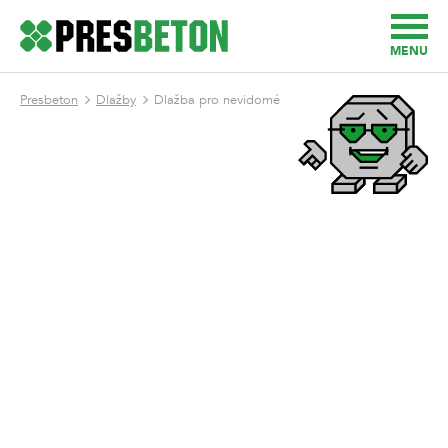
MENU
Presbeton
Dlažby
Dlažba pro nevidomé