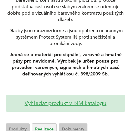
barevného kontrastu s okolní plochou, protože
podstatná část osob se slabým zrakem se orientuje
dobře podle vizuálního barevného kontrastu použitých
dlažeb.
Dlažby jsou mrazuvzdorné a jsou opatřena ochranným
systémem Protect System IN proti znečištění a
pronikání vody.
Jedná se o materiál pro signální, varovné a hmatné
pásy pro nevidomé. Výrobek je určen pouze pro
provádění varovných, signálních a hmatných pásů
definovaných vyhláškou č. 398/2009 Sb.
Vyhledat produkt v BIM katalogu
Produkty
Realizace
Dokumenty