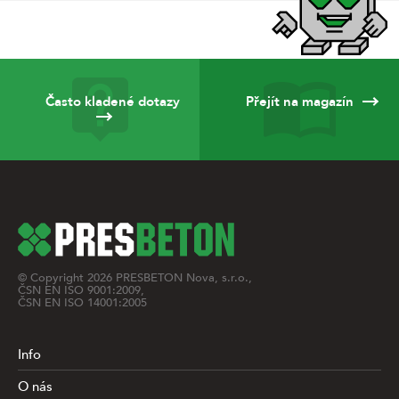
Často kladené dotazy
Přejít na magazín
© Copyright
2026
PRESBETON Nova, s.r.o.,
ČSN EN ISO 9001:2009,
ČSN EN ISO 14001:2005
Info
O nás