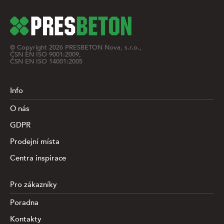
© Copyright
2026
PRESBETON Nova, s.r.o.,
ČSN EN ISO 9001:2009,
ČSN EN ISO 14001:2005
Info
O nás
GDPR
Prodejní místa
Centra inspirace
Pro zákazníky
Poradna
Kontakty