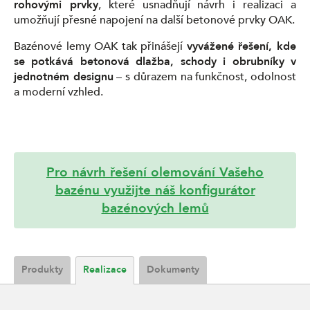
rohovými prvky
, které usnadňují návrh i realizaci a
umožňují přesné napojení na další betonové prvky OAK.
Bazénové lemy OAK tak přinášejí
vyvážené řešení, kde
se potkává betonová dlažba, schody i obrubníky v
jednotném designu
– s důrazem na funkčnost, odolnost
a moderní vzhled.
Pro návrh řešení olemování Vašeho
bazénu využijte náš konfigurátor
bazénových lemů
Produkty
Realizace
Dokumenty