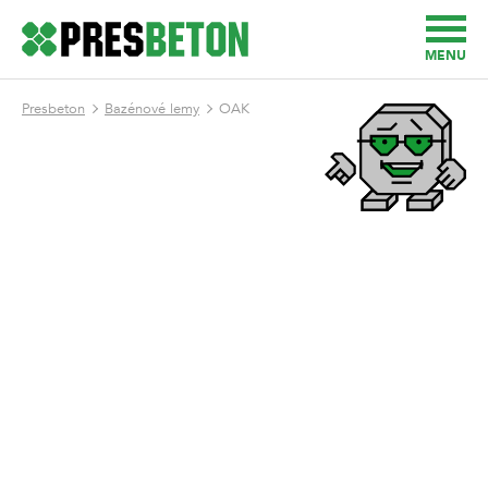
MENU
Presbeton
Bazénové lemy
OAK