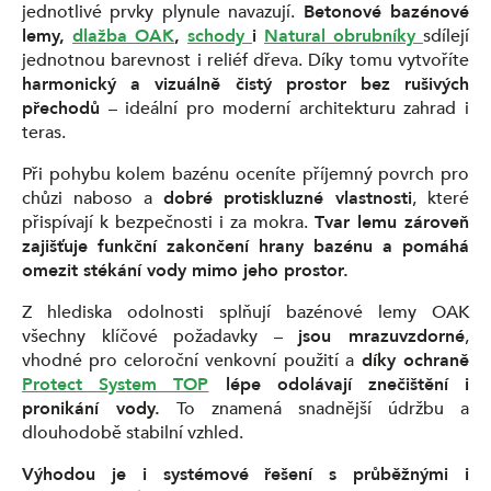
jednotlivé prvky plynule navazují.
Betonové bazénové
lemy,
dlažba OAK
,
schody
i
Natural obrubníky
sdílejí
jednotnou barevnost i reliéf dřeva. Díky tomu vytvoříte
harmonický a vizuálně čistý prostor bez rušivých
přechodů
– ideální pro moderní architekturu zahrad i
teras.
Při pohybu kolem bazénu oceníte příjemný povrch pro
chůzi naboso a
dobré protiskluzné vlastnosti
, které
přispívají k bezpečnosti i za mokra.
Tvar lemu zároveň
zajišťuje funkční zakončení hrany bazénu a pomáhá
omezit stékání vody mimo jeho prostor.
Z hlediska odolnosti splňují bazénové lemy OAK
všechny klíčové požadavky –
jsou mrazuvzdorné
,
vhodné pro celoroční venkovní použití a
díky ochraně
Protect System TOP
lépe odolávají znečištění i
pronikání vody.
To znamená snadnější údržbu a
dlouhodobě stabilní vzhled.
Výhodou je i systémové řešení s průběžnými i